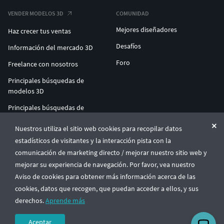
VENDER MODELOS 3D
COMUNIDAD
Mejores diseñadores
Haz crecer tus ventas
Desafíos
Información del mercado 3D
Foro
Freelance con nosotros
Principales búsquedas de
modelos 3D
Principales búsquedas de
impresión 3D
Nuestros utiliza el sitio web cookies para recopilar datos
ENTERPRISE 3D AT SCALE
estadísticos de visitantes y la interacción pista con la
comunicación de marketing directo / mejorar nuestro sitio web y
mejorar su experiencia de navegación. Por favor, vea nuestro
© CGTrader 2011-2026
Aviso de cookies para obtener más información acerca de las
UAB CGTrader, Antakalnio st. 17, Vilnius, Lithuania
Términos y condiciones
Política de privacidad
Español
🇪🇸
cookies, datos que recogen, que puedan acceder a ellos, y sus
derechos.
Aprende más
Aceptar