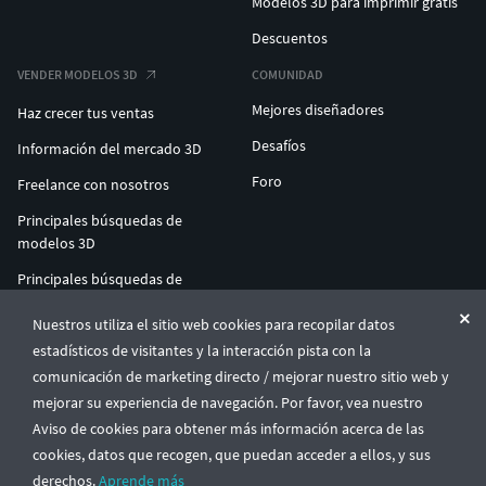
Modelos 3D para imprimir gratis
Descuentos
VENDER MODELOS 3D
COMUNIDAD
Mejores diseñadores
Haz crecer tus ventas
Desafíos
Información del mercado 3D
Foro
Freelance con nosotros
Principales búsquedas de
modelos 3D
Principales búsquedas de
impresión 3D
Nuestros utiliza el sitio web cookies para recopilar datos
ENTERPRISE 3D AT SCALE
estadísticos de visitantes y la interacción pista con la
comunicación de marketing directo / mejorar nuestro sitio web y
mejorar su experiencia de navegación. Por favor, vea nuestro
© CGTrader 2011-2026
Aviso de cookies para obtener más información acerca de las
UAB CGTrader, Antakalnio st. 17, Vilnius, Lithuania
Términos y condiciones
Política de privacidad
Español
🇪🇸
cookies, datos que recogen, que puedan acceder a ellos, y sus
derechos.
Aprende más