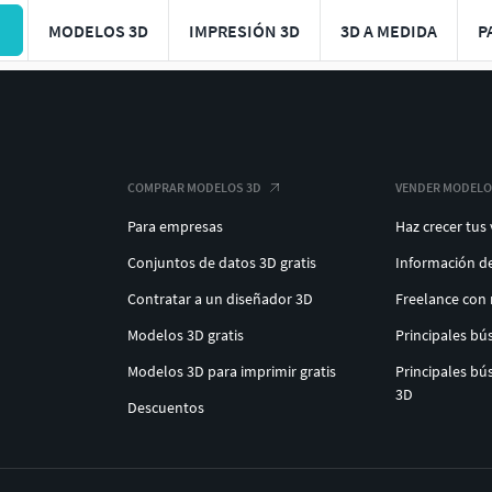
MODELOS 3D
IMPRESIÓN 3D
3D A MEDIDA
P
COMPRAR MODELOS 3D
VENDER MODELO
Para empresas
Haz crecer tus
Conjuntos de datos 3D gratis
Información d
Contratar a un diseñador 3D
Freelance con
Modelos 3D gratis
Principales b
Modelos 3D para imprimir gratis
Principales b
3D
Descuentos