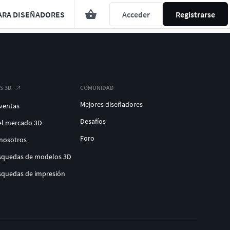
ARA DISEÑADORES
Acceder
Registrarse
S 3D
COMUNIDAD
Mejores diseñadores
 ventas
Desafíos
el mercado 3D
Foro
 nosotros
úsquedas de modelos 3D
úsquedas de impresión