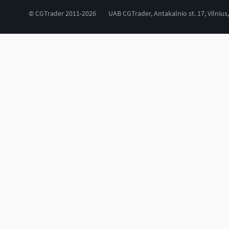
© CGTrader 2011-2026
UAB CGTrader, Antakalnio st. 17, Vilnius