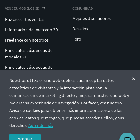
VENDER MODELOS 3D
COMUNIDAD
Mejores diseñadores
Haz crecer tus ventas
Desafíos
Información del mercado 3D
Foro
Freelance con nosotros
Principales búsquedas de
modelos 3D
Principales búsquedas de
impresión 3D
Nuestros utiliza el sitio web cookies para recopilar datos
ENTERPRISE 3D AT SCALE
estadísticos de visitantes y la interacción pista con la
comunicación de marketing directo / mejorar nuestro sitio web y
mejorar su experiencia de navegación. Por favor, vea nuestro
© CGTrader 2011-2026
Aviso de cookies para obtener más información acerca de las
UAB CGTrader, Antakalnio st. 17, Vilnius, Lithuania
Términos y condiciones
Política de privacidad
Español
🇪🇸
cookies, datos que recogen, que puedan acceder a ellos, y sus
derechos.
Aprende más
Aceptar