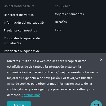
VENDER MODELOS 3D
COMUNIDAD
Mejores diseñadores
Haz crecer tus ventas
Desafíos
Información del mercado 3D
Foro
Freelance con nosotros
Principales búsquedas de
modelos 3D
Principales búsquedas de
impresión 3D
Nuestros utiliza el sitio web cookies para recopilar datos
ENTERPRISE 3D AT SCALE
estadísticos de visitantes y la interacción pista con la
comunicación de marketing directo / mejorar nuestro sitio web y
mejorar su experiencia de navegación. Por favor, vea nuestro
© CGTrader 2011-2026
Aviso de cookies para obtener más información acerca de las
UAB CGTrader, Antakalnio st. 17, Vilnius, Lithuania
Términos y condiciones
Política de privacidad
Español
🇪🇸
cookies, datos que recogen, que puedan acceder a ellos, y sus
derechos.
Aprende más
Aceptar