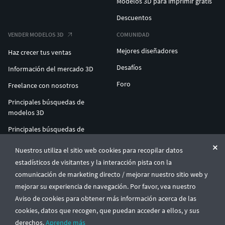
Modelos 3D para imprimir gratis
Descuentos
VENDER MODELOS 3D
COMUNIDAD
Mejores diseñadores
Haz crecer tus ventas
Desafíos
Información del mercado 3D
Foro
Freelance con nosotros
Principales búsquedas de
modelos 3D
Principales búsquedas de
impresión 3D
Nuestros utiliza el sitio web cookies para recopilar datos
ENTERPRISE 3D AT SCALE
estadísticos de visitantes y la interacción pista con la
comunicación de marketing directo / mejorar nuestro sitio web y
mejorar su experiencia de navegación. Por favor, vea nuestro
© CGTrader 2011-2026
Aviso de cookies para obtener más información acerca de las
UAB CGTrader, Antakalnio st. 17, Vilnius, Lithuania
Términos y condiciones
Política de privacidad
Español
🇪🇸
cookies, datos que recogen, que puedan acceder a ellos, y sus
derechos.
Aprende más