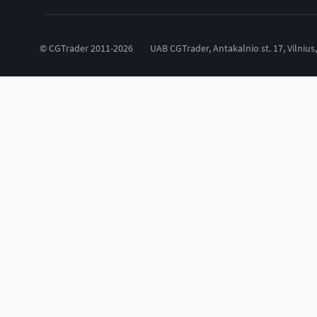
© CGTrader 2011-2026
UAB CGTrader, Antakalnio st. 17, Vilnius