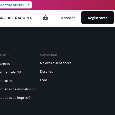
contrar ofertas
ARA DISEÑADORES
Acceder
Registrarse
S 3D
COMUNIDAD
Mejores diseñadores
 ventas
Desafíos
el mercado 3D
Foro
 nosotros
úsquedas de modelos 3D
úsquedas de impresión