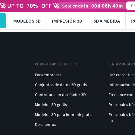
🚀 UP TO
70
%
OFF 🚀
00
d
08
h
40
m
Sale ends in
En
MODELOS 3D
IMPRESIÓN 3D
3D A MEDIDA
P
COMPRAR MODELOS 3D
VENDER MODELO
Para empresas
Haz crecer tus
Conjuntos de datos 3D gratis
Información d
Contratar a un diseñador 3D
Freelance con
Modelos 3D gratis
Principales b
Modelos 3D para imprimir gratis
Principales b
3D
Descuentos