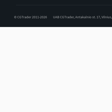
© CGTrader 2011-2026
UAB CGTrader, Antakalnio st. 17, Vilnius