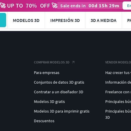
🚀 UP TO
70
%
OFF 🚀
00
d
15
h
29
m
Sale ends in
En
MODELOS 3D
IMPRESIÓN 3D
3D A MEDIDA
P
COMPRAR MODELOS 3D
VENDER MODELO
Para empresas
Haz crecer tus
Conjuntos de datos 3D gratis
Información d
Contratar a un diseñador 3D
Freelance con
Modelos 3D gratis
Principales b
Modelos 3D para imprimir gratis
Principales b
3D
Descuentos