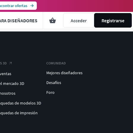
contrar ofertas
ARA DISEÑADORES
Acceder
Registrarse
S 3D
COMUNIDAD
Mejores diseñadores
 ventas
Desafíos
el mercado 3D
Foro
 nosotros
úsquedas de modelos 3D
úsquedas de impresión