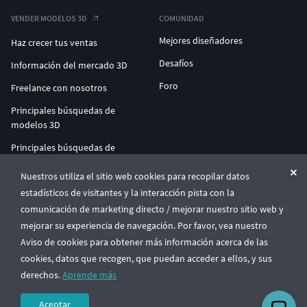
VENDER MODELOS 3D
COMUNIDAD
Mejores diseñadores
Haz crecer tus ventas
Desafíos
Información del mercado 3D
Foro
Freelance con nosotros
Principales búsquedas de
modelos 3D
Principales búsquedas de
impresión 3D
Nuestros utiliza el sitio web cookies para recopilar datos
ENTERPRISE 3D AT SCALE
estadísticos de visitantes y la interacción pista con la
comunicación de marketing directo / mejorar nuestro sitio web y
mejorar su experiencia de navegación. Por favor, vea nuestro
© CGTrader 2011-2026
Aviso de cookies para obtener más información acerca de las
UAB CGTrader, Antakalnio st. 17, Vilnius, Lithuania
Términos y condiciones
Política de privacidad
Español
🇪🇸
cookies, datos que recogen, que puedan acceder a ellos, y sus
derechos.
Aprende más
Aceptar