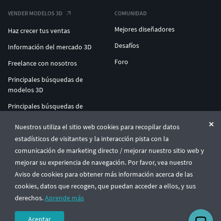
VENDER MODELOS 3D
COMUNIDAD
Mejores diseñadores
Haz crecer tus ventas
Desafíos
Información del mercado 3D
Foro
Freelance con nosotros
Principales búsquedas de
modelos 3D
Principales búsquedas de
impresión 3D
Nuestros utiliza el sitio web cookies para recopilar datos
ENTERPRISE 3D AT SCALE
estadísticos de visitantes y la interacción pista con la
comunicación de marketing directo / mejorar nuestro sitio web y
mejorar su experiencia de navegación. Por favor, vea nuestro
© CGTrader 2011-2026
Aviso de cookies para obtener más información acerca de las
UAB CGTrader, Antakalnio st. 17, Vilnius, Lithuania
Términos y condiciones
Política de privacidad
Español
🇪🇸
cookies, datos que recogen, que puedan acceder a ellos, y sus
derechos.
Aprende más
Aceptar