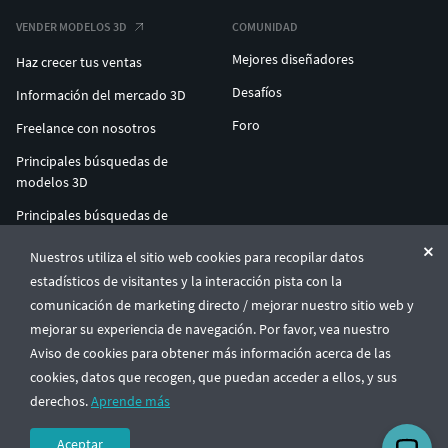
VENDER MODELOS 3D
COMUNIDAD
Mejores diseñadores
Haz crecer tus ventas
Desafíos
Información del mercado 3D
Foro
Freelance con nosotros
Principales búsquedas de
modelos 3D
Principales búsquedas de
impresión 3D
Nuestros utiliza el sitio web cookies para recopilar datos
ENTERPRISE 3D AT SCALE
estadísticos de visitantes y la interacción pista con la
comunicación de marketing directo / mejorar nuestro sitio web y
mejorar su experiencia de navegación. Por favor, vea nuestro
© CGTrader 2011-2026
Aviso de cookies para obtener más información acerca de las
UAB CGTrader, Antakalnio st. 17, Vilnius, Lithuania
Términos y condiciones
Política de privacidad
Español
🇪🇸
cookies, datos que recogen, que puedan acceder a ellos, y sus
derechos.
Aprende más
Aceptar