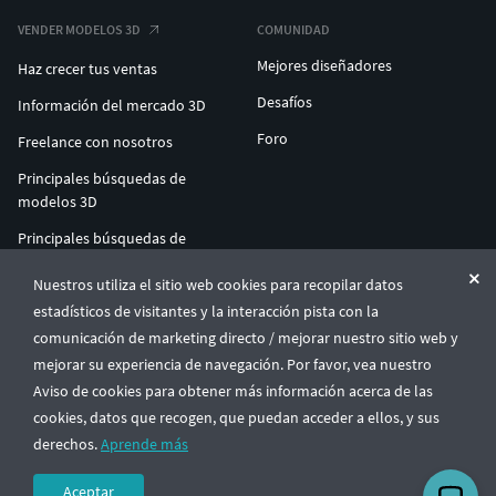
VENDER MODELOS 3D
COMUNIDAD
Mejores diseñadores
Haz crecer tus ventas
Desafíos
Información del mercado 3D
Foro
Freelance con nosotros
Principales búsquedas de
modelos 3D
Principales búsquedas de
impresión 3D
Nuestros utiliza el sitio web cookies para recopilar datos
ENTERPRISE 3D AT SCALE
estadísticos de visitantes y la interacción pista con la
comunicación de marketing directo / mejorar nuestro sitio web y
mejorar su experiencia de navegación. Por favor, vea nuestro
© CGTrader 2011-2026
Aviso de cookies para obtener más información acerca de las
UAB CGTrader, Antakalnio st. 17, Vilnius, Lithuania
Términos y condiciones
Política de privacidad
Español
🇪🇸
cookies, datos que recogen, que puedan acceder a ellos, y sus
derechos.
Aprende más
Aceptar