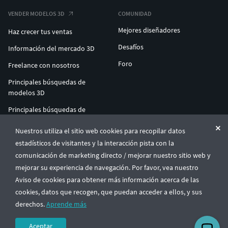
VENDER MODELOS 3D
COMUNIDAD
Mejores diseñadores
Haz crecer tus ventas
Desafíos
Información del mercado 3D
Foro
Freelance con nosotros
Principales búsquedas de
modelos 3D
Principales búsquedas de
impresión 3D
Nuestros utiliza el sitio web cookies para recopilar datos
ENTERPRISE 3D AT SCALE
estadísticos de visitantes y la interacción pista con la
comunicación de marketing directo / mejorar nuestro sitio web y
mejorar su experiencia de navegación. Por favor, vea nuestro
© CGTrader 2011-2026
Aviso de cookies para obtener más información acerca de las
UAB CGTrader, Antakalnio st. 17, Vilnius, Lithuania
Términos y condiciones
Política de privacidad
Español
🇪🇸
cookies, datos que recogen, que puedan acceder a ellos, y sus
derechos.
Aprende más
Aceptar