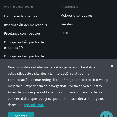
VENDER MODELOS 3D
COMUNIDAD
Mejores diseñadores
Haz crecer tus ventas
Desafíos
Información del mercado 3D
Foro
Freelance con nosotros
Principales búsquedas de
modelos 3D
Principales búsquedas de
impresión 3D
Nuestros utiliza el sitio web cookies para recopilar datos
ENTERPRISE 3D AT SCALE
estadísticos de visitantes y la interacción pista con la
comunicación de marketing directo / mejorar nuestro sitio web y
mejorar su experiencia de navegación. Por favor, vea nuestro
© CGTrader 2011-2026
Aviso de cookies para obtener más información acerca de las
UAB CGTrader, Antakalnio st. 17, Vilnius, Lithuania
Términos y condiciones
Política de privacidad
Español
🇪🇸
cookies, datos que recogen, que puedan acceder a ellos, y sus
derechos.
Aprende más
Aceptar