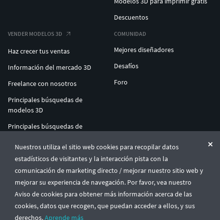
Modelos 3D para imprimir gratis
Descuentos
VENDER MODELOS 3D
COMUNIDAD
Mejores diseñadores
Haz crecer tus ventas
Desafíos
Información del mercado 3D
Foro
Freelance con nosotros
Principales búsquedas de
modelos 3D
Principales búsquedas de
impresión 3D
Nuestros utiliza el sitio web cookies para recopilar datos
ENTERPRISE 3D AT SCALE
estadísticos de visitantes y la interacción pista con la
comunicación de marketing directo / mejorar nuestro sitio web y
mejorar su experiencia de navegación. Por favor, vea nuestro
© CGTrader 2011-2026
Aviso de cookies para obtener más información acerca de las
UAB CGTrader, Antakalnio st. 17, Vilnius, Lithuania
Términos y condiciones
Política de privacidad
Español
🇪🇸
cookies, datos que recogen, que puedan acceder a ellos, y sus
derechos.
Aprende más