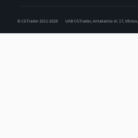
© CGTrader 2011-2026
UAB CGTrader, Antakalnio st. 17, Vilnius