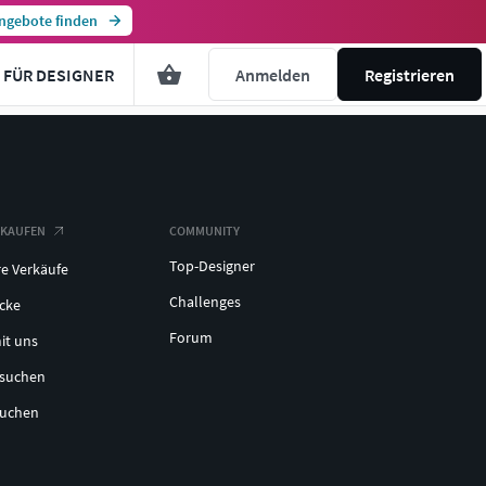
ngebote finden
FÜR DESIGNER
Anmelden
Registrieren
RKAUFEN
COMMUNITY
Top-Designer
re Verkäufe
Challenges
icke
Forum
it uns
lsuchen
suchen