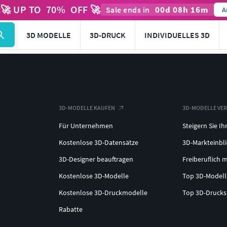
🚀 UP TO
70
%
OFF 🚀
00
d
08
h
16
m
t
Sale ends in
A
3D MODELLE
3D-DRUCK
INDIVIDUELLES 3D
3D-MODELLE KAUFEN
3D-MODELLE VE
Für Unternehmen
Steigern Sie Ih
Kostenlose 3D-Datensätze
3D-Markteinbl
3D-Designer beauftragen
Freiberuflich m
Kostenlose 3D-Modelle
Top 3D-Model
Kostenlose 3D-Druckmodelle
Top 3D-Druck
Rabatte