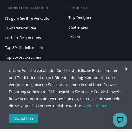
3D-MODELLE VERKAUFEN
COMMUNITY
Top-Designer
Steigern Sie Ihre Verkäufe
Challenges
3D-Markteinblicke
Forum
Freiberuflich mit uns
Top 3D-Modellsuchen
Top 3D-Drucksuchen
ENTERPRISE 3D AT SCALE
Unsere Website verwendet Cookies statistische Besucherdaten
und Track Interaktion mit Direktmarketing-Kommunikation /
Verbesserung unserer Website zu sammeln und Ihren Browser-
© CGTrader 2011-2026
Erfahrung verbessern. Bitte beachten Sie unsere Cookie-Hinweis
UAB CGTrader, Antakalnio st. 17, Vilnius, Lithuania
Allgemeine Geschäftsbedingungen
Datenschutz
Deutsch
🇩🇪
für weitere Informationen über Cookies, Daten, die sie sammeln,
die sie zugreifen können, und Ihre Rechte.
Mehr erfahren
Akzeptieren