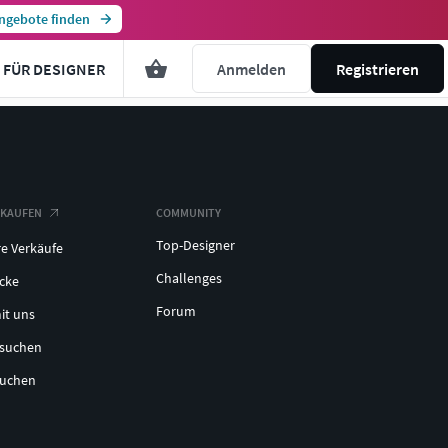
ngebote finden
FÜR DESIGNER
Anmelden
Registrieren
RKAUFEN
COMMUNITY
Top-Designer
re Verkäufe
Challenges
icke
Forum
it uns
lsuchen
suchen