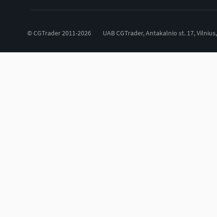
© CGTrader 2011-2026
UAB CGTrader, Antakalnio st. 17, Vilnius