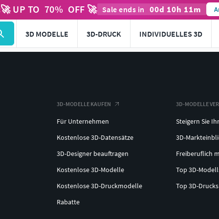
🚀 UP TO
70
%
OFF 🚀
00
d
10
h
11
m
t
Sale ends in
A
3D MODELLE
3D-DRUCK
INDIVIDUELLES 3D
3D-MODELLE KAUFEN
3D-MODELLE VE
Für Unternehmen
Steigern Sie Ih
Kostenlose 3D-Datensätze
3D-Markteinbl
3D-Designer beauftragen
Freiberuflich m
Kostenlose 3D-Modelle
Top 3D-Model
Kostenlose 3D-Druckmodelle
Top 3D-Druck
Rabatte