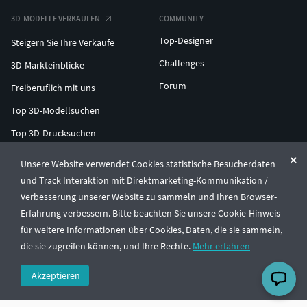
3D-MODELLE VERKAUFEN
COMMUNITY
Top-Designer
Steigern Sie Ihre Verkäufe
Challenges
3D-Markteinblicke
Forum
Freiberuflich mit uns
Top 3D-Modellsuchen
Top 3D-Drucksuchen
ENTERPRISE 3D AT SCALE
Unsere Website verwendet Cookies statistische Besucherdaten
und Track Interaktion mit Direktmarketing-Kommunikation /
Verbesserung unserer Website zu sammeln und Ihren Browser-
© CGTrader 2011-2026
Erfahrung verbessern. Bitte beachten Sie unsere Cookie-Hinweis
UAB CGTrader, Antakalnio st. 17, Vilnius, Lithuania
Allgemeine Geschäftsbedingungen
Datenschutz
Deutsch
🇩🇪
für weitere Informationen über Cookies, Daten, die sie sammeln,
die sie zugreifen können, und Ihre Rechte.
Mehr erfahren
Akzeptieren