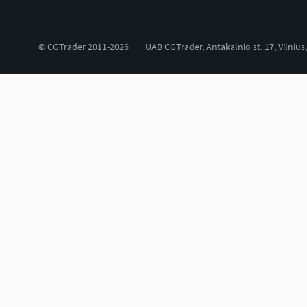
© CGTrader 2011-2026
UAB CGTrader, Antakalnio st. 17, Vilnius