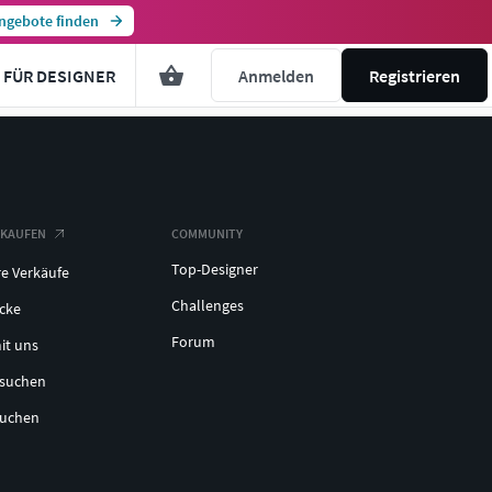
ngebote finden
FÜR DESIGNER
Anmelden
Registrieren
RKAUFEN
COMMUNITY
Top-Designer
re Verkäufe
Challenges
icke
Forum
it uns
lsuchen
suchen