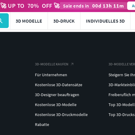
🚀 UP TO
70
%
OFF 🚀
00
d
13
h
11
m
t
Sale ends in
A
3D MODELLE
3D-DRUCK
INDIVIDUELLES 3D
3D-MODELLE KAUFEN
3D-MODELLE VE
Für Unternehmen
Steigern Sie Ih
Kostenlose 3D-Datensätze
3D-Markteinbl
3D-Designer beauftragen
Freiberuflich m
Kostenlose 3D-Modelle
Top 3D-Model
Kostenlose 3D-Druckmodelle
Top 3D-Druck
Rabatte