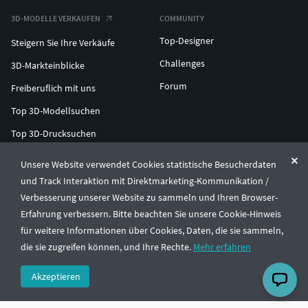
3D-MODELLE VERKAUFEN
COMMUNITY
Top-Designer
Steigern Sie Ihre Verkäufe
Challenges
3D-Markteinblicke
Forum
Freiberuflich mit uns
Top 3D-Modellsuchen
Top 3D-Drucksuchen
ENTERPRISE 3D AT SCALE
Unsere Website verwendet Cookies statistische Besucherdaten
und Track Interaktion mit Direktmarketing-Kommunikation /
Verbesserung unserer Website zu sammeln und Ihren Browser-
© CGTrader 2011-2026
Erfahrung verbessern. Bitte beachten Sie unsere Cookie-Hinweis
UAB CGTrader, Antakalnio st. 17, Vilnius, Lithuania
Allgemeine Geschäftsbedingungen
Datenschutz
Deutsch
🇩🇪
für weitere Informationen über Cookies, Daten, die sie sammeln,
die sie zugreifen können, und Ihre Rechte.
Mehr erfahren
Akzeptieren