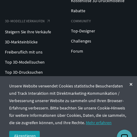
Kostenlose 3D-Druckmodelle
Rabatte
3D-MODELLE VERKAUFEN
COMMUNITY
Top-Designer
Steigern Sie Ihre Verkäufe
Challenges
3D-Markteinblicke
Forum
Freiberuflich mit uns
Top 3D-Modellsuchen
Top 3D-Drucksuchen
ENTERPRISE 3D AT SCALE
Unsere Website verwendet Cookies statistische Besucherdaten
und Track Interaktion mit Direktmarketing-Kommunikation /
Verbesserung unserer Website zu sammeln und Ihren Browser-
© CGTrader 2011-2026
Erfahrung verbessern. Bitte beachten Sie unsere Cookie-Hinweis
UAB CGTrader, Antakalnio st. 17, Vilnius, Lithuania
Allgemeine Geschäftsbedingungen
Datenschutz
Deutsch
🇩🇪
für weitere Informationen über Cookies, Daten, die sie sammeln,
die sie zugreifen können, und Ihre Rechte.
Mehr erfahren
Akzeptieren