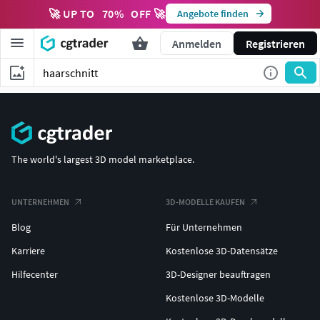
🚀 UP TO
70
%
OFF 🚀
Angebote finden
Anmelden
Registrieren
The world's largest 3D model marketplace.
UNTERNEHMEN
3D-MODELLE KAUFEN
Blog
Für Unternehmen
Karriere
Kostenlose 3D-Datensätze
Hilfecenter
3D-Designer beauftragen
Kostenlose 3D-Modelle