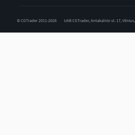
© CGTrader 2011-2026
UAB CGTrader, Antakalnio st. 17, Vilnius