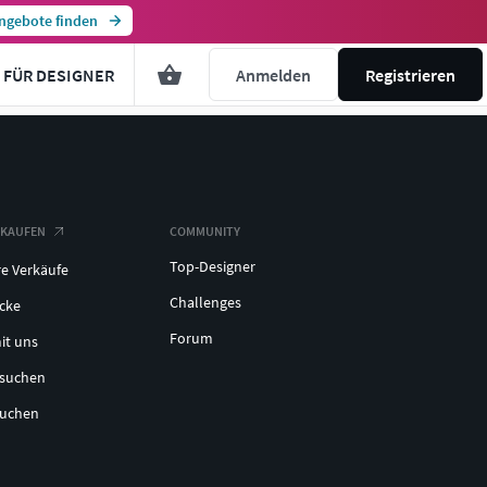
ngebote finden
FÜR DESIGNER
Anmelden
Registrieren
RKAUFEN
COMMUNITY
Top-Designer
re Verkäufe
Challenges
icke
Forum
it uns
lsuchen
suchen