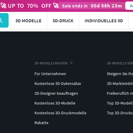
🚀 UP TO
70
%
OFF 🚀
00
d
08
h
23
m
t
Sale ends in
A
3D MODELLE
3D-DRUCK
INDIVIDUELLES 3D
3D-MODELLE KAUFEN
3D-MODELLE VE
Für Unternehmen
Steigern Sie Ih
Kostenlose 3D-Datensätze
3D-Markteinbl
3D-Designer beauftragen
Freiberuflich m
Kostenlose 3D-Modelle
Top 3D-Model
Kostenlose 3D-Druckmodelle
Top 3D-Druck
Rabatte