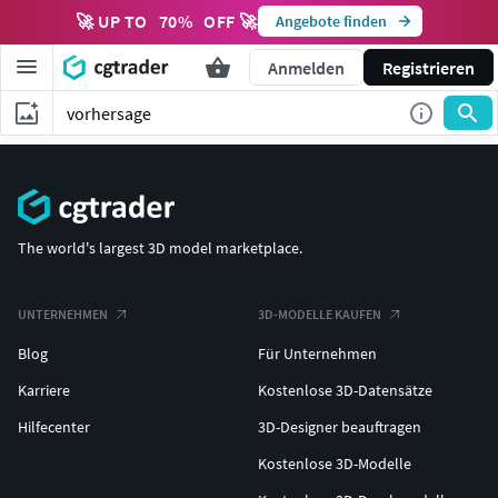
🚀 UP TO
70
%
OFF 🚀
Angebote finden
Anmelden
Registrieren
The world's largest 3D model marketplace.
UNTERNEHMEN
3D-MODELLE KAUFEN
Blog
Für Unternehmen
Karriere
Kostenlose 3D-Datensätze
Hilfecenter
3D-Designer beauftragen
Kostenlose 3D-Modelle