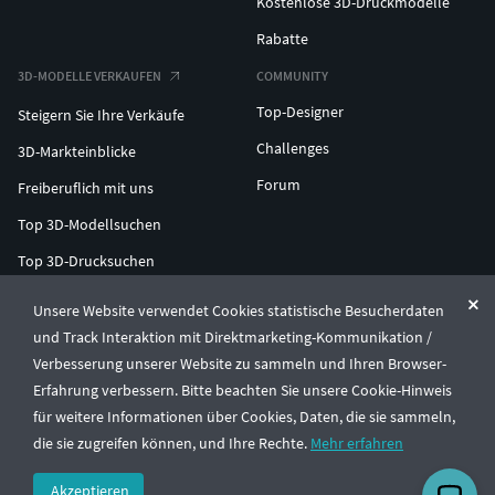
Kostenlose 3D-Druckmodelle
Rabatte
3D-MODELLE VERKAUFEN
COMMUNITY
Top-Designer
Steigern Sie Ihre Verkäufe
Challenges
3D-Markteinblicke
Forum
Freiberuflich mit uns
Top 3D-Modellsuchen
Top 3D-Drucksuchen
ENTERPRISE 3D AT SCALE
Unsere Website verwendet Cookies statistische Besucherdaten
und Track Interaktion mit Direktmarketing-Kommunikation /
Verbesserung unserer Website zu sammeln und Ihren Browser-
© CGTrader 2011-2026
Erfahrung verbessern. Bitte beachten Sie unsere Cookie-Hinweis
UAB CGTrader, Antakalnio st. 17, Vilnius, Lithuania
Allgemeine Geschäftsbedingungen
Datenschutz
Deutsch
🇩🇪
für weitere Informationen über Cookies, Daten, die sie sammeln,
die sie zugreifen können, und Ihre Rechte.
Mehr erfahren
Akzeptieren